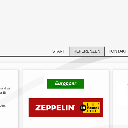
START
REFERENZEN
KONTAKT
sind wir
er für
den.